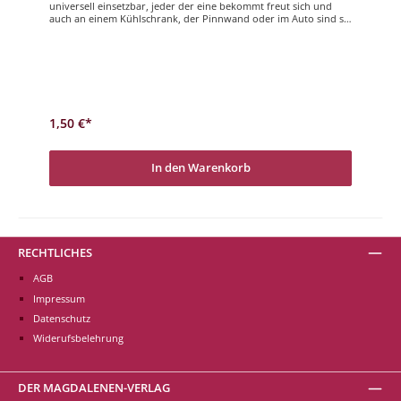
universell einsetzbar, jeder der eine bekommt freut sich und
auch an einem Kühlschrank, der Pinnwand oder im Auto sind sie
eine gute Möglichkeit, den wichtigen Menschen im Leben kleine
Nachrichten und Aufmerksamkeiten zu hinterlassen. Viel Freude
und gute Laune beim stöbern und auswählen. Gute Besserung
1,50 €*
In den Warenkorb
RECHTLICHES
AGB
Impressum
Datenschutz
Widerufsbelehrung
DER MAGDALENEN-VERLAG