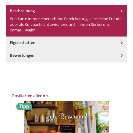
Beschreibung
Postkarte Immer einer schöne Bereicherung, eine kleine Freude
oder als Kurznachricht zwischendurch, finden Sie bei uns
immer…
Mehr
Eigenschaften
Bewertungen
Produktgalerie überspringen
Postkarten aller Art
Tipp