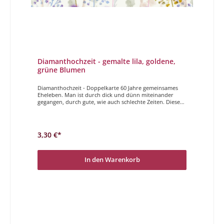
Diamanthochzeit - gemalte lila, goldene,
grüne Blumen
Diamanthochzeit - Doppelkarte 60 Jahre gemeinsames
Eheleben. Man ist durch dick und dünn miteinander
gegangen, durch gute, wie auch schlechte Zeiten. Dieser
Tag ist etwas besonderes! Schenken Sie Paaren die diese
Zeitspanne miteinander verbracht haben eine besondere
Karte. Wir haben viele tolle Doppelkarten zu diesem
Anlass für Sie vorbereitet. Wir wünschen Ihnen viel
3,30 €*
Freude beim auswählen! Alles Gute zur Diamanthochzeit
In den Warenkorb