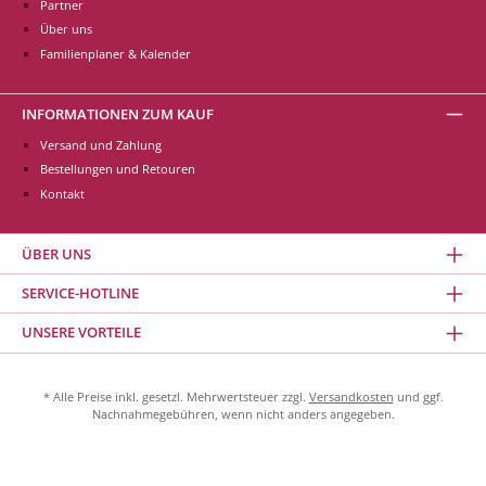
Partner
Über uns
Familienplaner & Kalender
INFORMATIONEN ZUM KAUF
Versand und Zahlung
Bestellungen und Retouren
Kontakt
ÜBER UNS
SERVICE-HOTLINE
UNSERE VORTEILE
* Alle Preise inkl. gesetzl. Mehrwertsteuer zzgl.
Versandkosten
und ggf.
Nachnahmegebühren, wenn nicht anders angegeben.