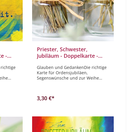
Priester, Schwester,
e -
Jubiläum - Doppelkarte -
b ,blau,
Olivenzweige im Glas
richtige
Glauben und GedankenDie richtige
Karte für Ordensjubiläen,
eihe
Segenswünsche und zur Weihe
 dir nicht
finden Sie bei uns! Zum
gegeben,
Priesterjubiläum herzliche
t, der
Segenswünsche
3,30 €*
t.
b
In den Warenkorb