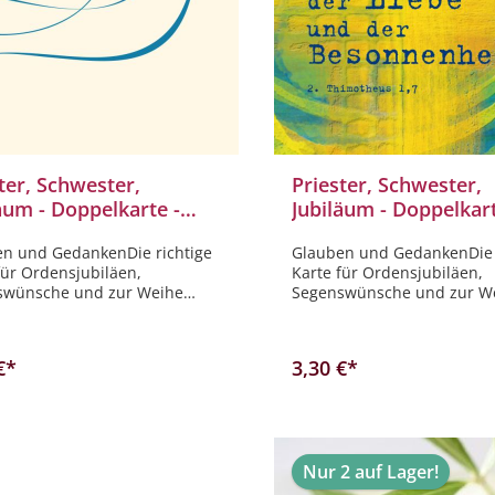
ter, Schwester,
Priester, Schwester,
äum - Doppelkarte -
Jubiläum - Doppelkart
denstaube
illustrierte Fläche gel
n und GedankenDie richtige
Glauben und GedankenDie 
grün
für Ordensjubiläen,
Karte für Ordensjubiläen,
swünsche und zur Weihe
Segenswünsche und zur W
 Sie bei uns! Frieden
finden Sie bei uns! Gott hat
den Geist der Verzagtheit 
sondern den Geist der Kraf
€*
3,30 €*
Liebe und der Besonnenhei
Thimotheus 1,7
In den Warenkorb
In den Warenkor
Nur 2 auf Lager!