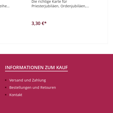
Die richtige Karte für
eihe
Priesterjubiläen, Ordenjubiläen,
gne den
Segenswünsche und zur Weihe
finden Sie bei uns! Zum
PriesterjubiläumIch eile voran auf
3,30 €*
dem Weg deiner Gebote, denn mein
Herz machst du weit.Psalm 119,32
b
In den Warenkorb
INFORMATIONEN ZUM KAUF
Versand und Zahlung
Bestellungen und Retouren
Kontakt