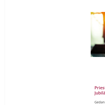
Pries
Jubil
Kelch
Gedank