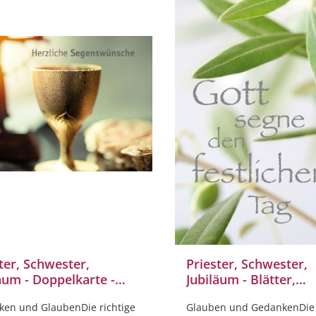
ter, Schwester,
Priester, Schwester,
äum - Doppelkarte -
Jubiläum - Blätter,
, Hostie, Kreuz
Silberprägung
en und GlaubenDie richtige
Glauben und GedankenDie 