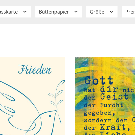
asskarte
Büttenpapier
Größe
Pre