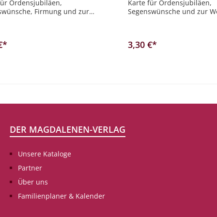
für Ordensjubiläen,
Karte für Ordensjubiläen,
swünsche, Firmung und zur
Segenswünsche und zur W
finden Sie bei uns! Herzliche
finden Sie bei uns! Gott se
swünsche
festlichen Tag
€*
3,30 €*
In den Warenkorb
In den Warenkor
DER MAGDALENEN-VERLAG
Unsere Kataloge
Partner
Über uns
Familienplaner & Kalender