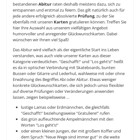
bestandenen
Abitur
raten deshalb meistens dazu, sich zu
entspannen und erstmal zu feiern. Das gilt natürlich auch für
jede andere erfolgreich absolvierte
Prüfung
, zu der Sie
ebenfalls mit unseren
Karten
gratulieren können. Treffen Sie
hier Ihre Auswahl aus unserem vielfältigen Angebot
humorvoller und anregender Glückwunschkarten. Dabei
wünschen wir Ihnen viel Spaß!
Das Abitur wird vielfach als der eigentliche Start ins Leben
verstanden, was auch viele unserer Karten aus dieser
Kategorie verdeutlichen. "Geschafft!" und "Los geht’s!" heißt
es da in optischer Verbindung mit Skateboards, bunten
Bussen oder Gitarre und Lederhut, wahlweise mit oder ohne
Erwähnung des Begriffes Abi oder Abitur. Etwas weniger
konkrete Glückwunschkarten, die sich jedoch umso flexibler
auf diverse Prüfungen oder Veränderungen anwenden
lassen, zeigen beispielsweise …
lustige Lamas oder Erdmännchen, die gleichfalls
"Geschafft!" beziehungsweise "Gratuliere!" rufen
das grün aufleuchtende Ampelmännchen mit den
Worten "Los geht’s!"
oder einen kleinen Jungen, der mit großem Koffer und
dem Spruch "Neue Wege sind immer gut" in die weite