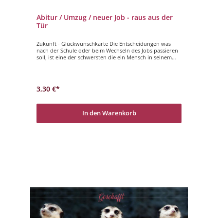
Abitur / Umzug / neuer Job - raus aus der
Tür
Zukunft - Glückwunschkarte Die Entscheidungen was
nach der Schule oder beim Wechseln des Jobs passieren
soll, ist eine der schwersten die ein Mensch in seinem
Leben treffen muss. Auch wenn es heute nicht mehr so
ist, dass diese Wahl das ganze Leben bestimmt, so gibt
sie doch eine gewisse Richtung vor. Um den Start etwas
zu erleichtern und zu unterstützen, gibt es schöne und
3,30 €*
einfühlsame Karten von uns. Viel Freude bei der
Auswahl!Jetzt geht´s los
In den Warenkorb