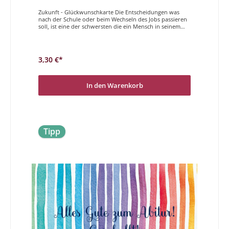
Zukunft - Glückwunschkarte Die Entscheidungen was
nach der Schule oder beim Wechseln des Jobs passieren
soll, ist eine der schwersten die ein Mensch in seinem
Leben treffen muss. Auch wenn es heute nicht mehr so
ist, dass diese Wahl das ganze Leben bestimmt, so gibt
sie doch eine gewisse Richtung vor. Um den Start etwas
zu erleichtern und zu unterstützen, gibt es schöne und
3,30 €*
einfühlsame Karten von uns. Viel Freude bei der
Auswahl!Alles Gute zum Neuanfang
In den Warenkorb
Tipp