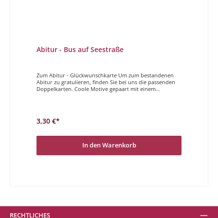
Abitur - Bus auf Seestraße
Zum Abitur - Glückwunschkarte Um zum bestandenen
Abitur zu gratulieren, finden Sie bei uns die passenden
Doppelkarten. Coole Motive gepaart mit einem
entspannten Spruch, genau die richtige Karte um zum
Abitur zu gratulieren! Endlich ABI
3,30 €*
In den Warenkorb
RECHTLICHES