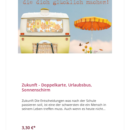
Zukunft - Doppelkarte, Urlaubsbus,
Sonnenschirm
Zukunft Die Entscheidungen was nach der Schule
passieren soll, ist eine der schwersten die ein Mensch in
seinem Leben treffen muss. Auch wenn es heute nicht
mehr so ist, dass diese Wahl das ganze Leben bestimmt,
so gibt sie doch eine gewisse Richtung vor. Um den Start
etwas zu erleichtern und zu unterstützen, gibt es schöne
und einfühlsame Karten von uns. Viel Freude bei der
3,30 €*
Auswahl! Nimm dir Zeit für Dinge, die dich glücklich