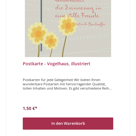
Postkarte - Vogelhaus, illustriert
Postkarten für jede Gelegenheit Wir bieten Ihnen
wunderbare Postarten mit hervorragender Qualität,
tollen Inhalten und Motiven. Es gibt verschiedene Reihen
und auch anlassbezogene Postkarten. Nehmen Sie sich
die Zeit und suchen Sie sich die passenden Karten
heraus. Je schöner und voller die Erinnerung, desto
schwerer ist die Trennung. Aber die Dankbarkeit
1,50 €*
verwandelt die Erinnerung in eine stille Freude.Dietrich
Bonhoeffer
In den Warenkorb