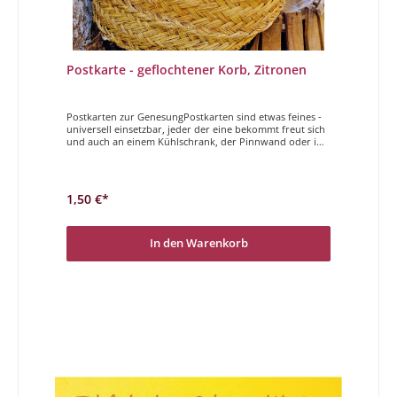
Postkarte - geflochtener Korb, Zitronen
Postkarten zur GenesungPostkarten sind etwas feines -
universell einsetzbar, jeder der eine bekommt freut sich
und auch an einem Kühlschrank, der Pinnwand oder im
Auto sind sie eine gute Möglichkeit, den wichtigen
Menschen im Leben kleine Nachrichten und
Aufmerksamkeiten zu hinterlassen. Viel Freude und gute
Laune beim stöbern und auswählen. Gute Besserung
1,50 €*
In den Warenkorb