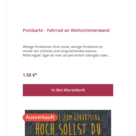
Postkarte - Fahrrad an Wohnzimmerwand
Witzige Postkarten Eine coole, witzige Postkarte ist
immer ein schönes und ansprechendes kleines
Mitbringsel. Egal ob man sie persönlich übergibt oder
per Post verschickt, Sender und Empfänger haben
gleichermaßen Freude daran. Der Magdalenen Verlag
hat vielfältige und höchst unterschiedliche Postkarten im
Programm. Wir wünschen Ihnen viel Freude beim
1,50 €*
Stöbern und auswählen. Riders on the wall
In den Warenkorb
Ausverkauft