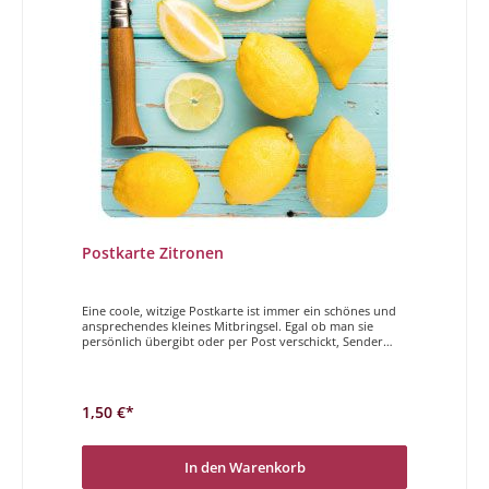
Postkarte Zitronen
Eine coole, witzige Postkarte ist immer ein schönes und
ansprechendes kleines Mitbringsel. Egal ob man sie
persönlich übergibt oder per Post verschickt, Sender
und Empfänger haben gleichermaßen Freude daran. Der
Magdalenen Verlag hat vielfältige und höchst
unterschiedliche Postkarten im Programm. Wir
wünschen Ihnen viel Freude beim Stöbern und
1,50 €*
auswählen. Nicht mehr sauer sein nicht mehr sauer sein
In den Warenkorb