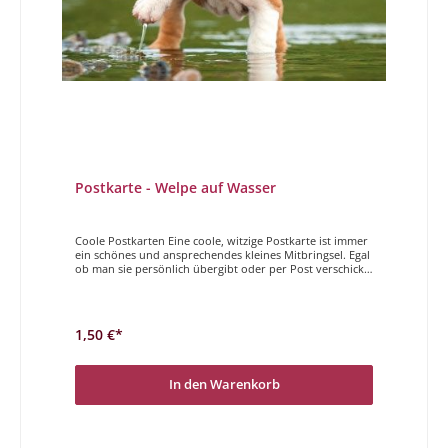
Postkarte - Welpe auf Wasser
Coole Postkarten Eine coole, witzige Postkarte ist immer
ein schönes und ansprechendes kleines Mitbringsel. Egal
ob man sie persönlich übergibt oder per Post verschickt,
Sender und Empfänger haben gleichermaßen Freude
daran. Der Magdalenen Verlag hat vielfältige und höchst
unterschiedliche Postkarten im Programm. Wir
wünschen Ihnen viel Freude beim Stöbern und
1,50 €*
auswählen.
In den Warenkorb