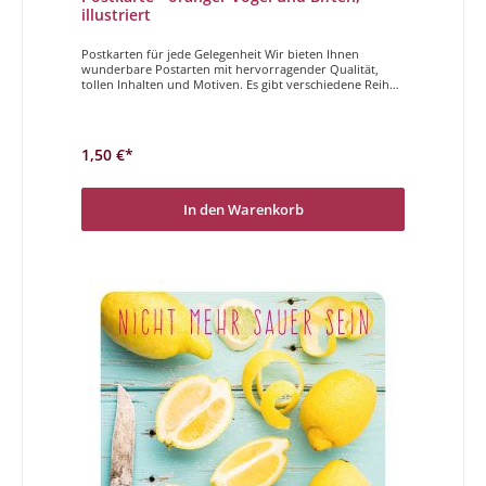
illustriert
Postkarten für jede Gelegenheit Wir bieten Ihnen
wunderbare Postarten mit hervorragender Qualität,
tollen Inhalten und Motiven. Es gibt verschiedene Reihen
und auch anlassbezogene Postkarten. Nehmen Sie sich
die Zeit und suchen Sie sich die passenden Karten
heraus. Ein frohes Erwachen, einen Tag voller Lachen,
eine riesige Torte und ganz liebe Worte, Berge von
1,50 €*
Päckchen und ein kleines Säckchen voll Glück!
In den Warenkorb