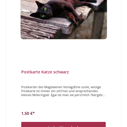
Postkarte Katze schwarz
Postkarten des Magdalenen VerlagsEine coole, witzige
Postkarte ist immer ein sch?nes und ansprechendes
kleines Mitbringsel. Egal ob man sie pers?nlich ?bergibt
oder per Post verschickt, Sender und Empf?nger haben
gleicherma?en Freude daran. Der Magdalenen Verlag hat
vielf?ltige und h?chst unterschiedliche Postkarten im
Programm. Wir w?nschen Ihnen viel Freude beim St?
1,50 €*
bern und ausw?hlen. Faul sein ist die Kunst, Arbeit nicht
zu wichtig zu nehmen