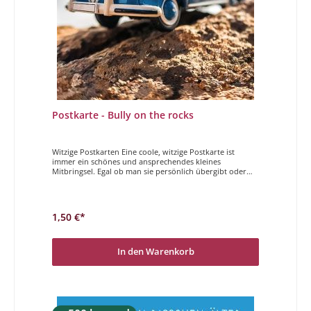
Postkarte - Bully on the rocks
Witzige Postkarten Eine coole, witzige Postkarte ist
immer ein schönes und ansprechendes kleines
Mitbringsel. Egal ob man sie persönlich übergibt oder
per Post verschickt, Sender und Empfänger haben
gleichermaßen Freude daran. Der Magdalenen Verlag
hat vielfältige und höchst unterschiedliche Postkarten im
Programm. Wir wünschen Ihnen viel Freude beim
1,50 €*
Stöbern und auswählen.
In den Warenkorb