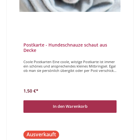
Postkarte - Hundeschnauze schaut aus
Decke
Coole Postkarten Eine coole, witzige Postkarte ist immer
ein schönes und ansprechendes kleines Mitbringsel. Egal
ob man sie persönlich übergibt oder per Post verschickt,
Sender und Empfänger haben gleichermaßen Freude
daran. Der Magdalenen Verlag hat vielfältige und höchst
unterschiedliche Postkarten im Programm. Wir
wünschen Ihnen viel Freude beim Stöbern und
1,50 €*
auswählen. Durchblick?
In den Warenkorb
Ausverkauft