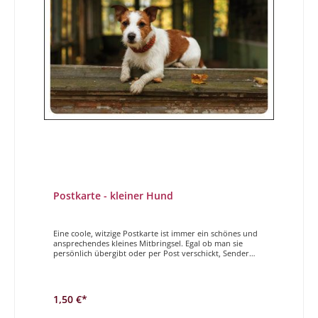
Postkarte - kleiner Hund
Eine coole, witzige Postkarte ist immer ein schönes und
ansprechendes kleines Mitbringsel. Egal ob man sie
persönlich übergibt oder per Post verschickt, Sender
und Empfänger haben gleichermaßen Freude daran. Der
Magdalenen Verlag hat vielfältige und höchst
unterschiedliche Postkarten im Programm. Wir
wünschen Ihnen viel Freude beim Stöbern und
1,50 €*
auswählen. Sehnsucht!