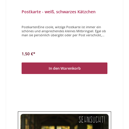
Postkarte - weiß, schwarzes Kätzchen
PostkartenEine coole, witzige Postkarte ist immer ein
schönes und ansprechendes kleines Mitbringsel. Egal ob
man sie persönlich übergibt oder per Post verschickt,
Sender und Empfänger haben gleichermaßen Freude
daran. Der Magdalenen Verlag hat vielfältige und höchst
unterschiedliche Postkarten im Programm. Wir
wünschen Ihnen viel Freude beim Stöbern und
1,50 €*
auswählen. In mir steckt das Herz eines Tigers.
In den Warenkorb