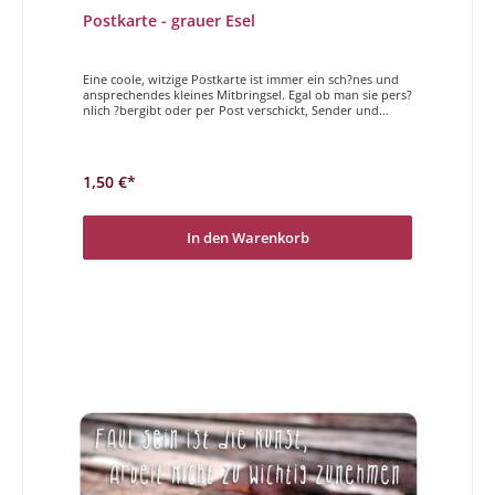
Postkarte - grauer Esel
Eine coole, witzige Postkarte ist immer ein sch?nes und
ansprechendes kleines Mitbringsel. Egal ob man sie pers?
nlich ?bergibt oder per Post verschickt, Sender und
Empf?nger haben gleicherma?en Freude daran. Der
Magdalenen Verlag hat vielf?ltige und h?chst
unterschiedliche Postkarten im Programm. Wir w?
nschen Ihnen viel Freude beim St?bern und ausw?hlen.
1,50 €*
F?r bestimmte Eseleien ist man nie zu alt.
In den Warenkorb