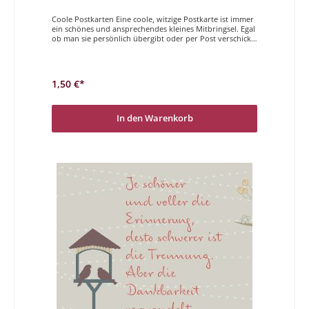
Coole Postkarten Eine coole, witzige Postkarte ist immer
ein schönes und ansprechendes kleines Mitbringsel. Egal
ob man sie persönlich übergibt oder per Post verschickt,
Sender und Empfänger haben gleichermaßen Freude
daran. Der Magdalenen Verlag hat vielfältige und höchst
unterschiedliche Postkarten im Programm. Wir
wünschen Ihnen viel Freude beim Stöbern und
1,50 €*
auswählen.
In den Warenkorb