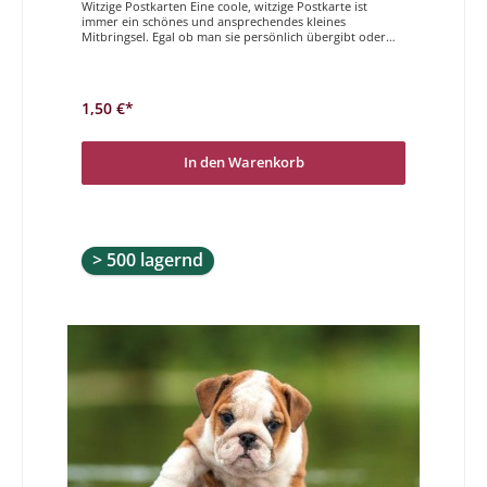
Witzige Postkarten Eine coole, witzige Postkarte ist
immer ein schönes und ansprechendes kleines
Mitbringsel. Egal ob man sie persönlich übergibt oder
per Post verschickt, Sender und Empfänger haben
gleichermaßen Freude daran. Der Magdalenen Verlag
hat vielfältige und höchst unterschiedliche Postkarten im
Programm. Wir wünschen Ihnen viel Freude beim
1,50 €*
Stöbern und auswählen. Du bist kein bisschen älter
geworden ... nur ein wenige grauer um die Schnauze!
In den Warenkorb
> 500 lagernd