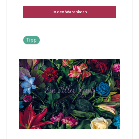
die alle diese traurigen Anlässe die richtige Karte zu
Verfügung stellen zu können. Wir versuchen sowohl für
Sie als Sender als auch für den Empfänger Unterstützung
In den Warenkorb
in dieser schwierigen Zeit zu bieten. Lassen Sie sich Zeit
und entscheiden Sie mit bedacht.In stiller Anteilnahme -
Die Hoffnung ist wie ein Sonnenstrahl, der in ein
trauriges Herz dringt. Öffne es weit und lasse sie hinein.
Friedrich Hebbel
Tipp