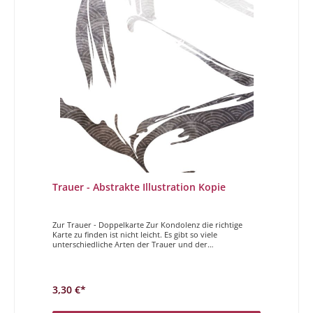
Trauer - Abstrakte Illustration Kopie
Zur Trauer - Doppelkarte Zur Kondolenz die richtige
Karte zu finden ist nicht leicht. Es gibt so viele
unterschiedliche Arten der Trauer und der
Zugehörigkeit. Ob der Verstorbene ein naher
Angehöriger, ein sehr guter Freund, der Vater oder die
Mama, ein Kind, ein Verwandter usw. ist, ist
entscheidend bei der Wahl der richtigen Karte. Wir vom
3,30 €*
Magdalenen Verlag sind sehr darum bemüht Ihnen für
die alle diese traurigen Anlässe die richtige Karte zu
Verfügung stellen zu können. Wir versuchen sowohl für