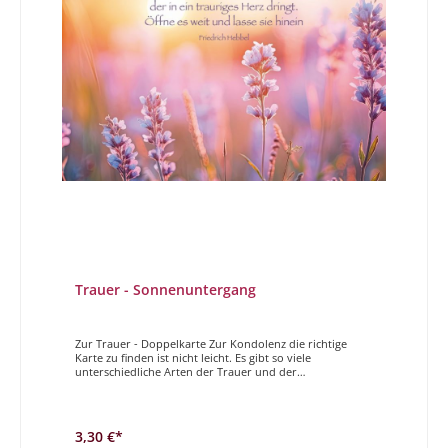
Trauer - Sonnenuntergang
Zur Trauer - Doppelkarte Zur Kondolenz die richtige
Karte zu finden ist nicht leicht. Es gibt so viele
unterschiedliche Arten der Trauer und der
Zugehörigkeit. Ob der Verstorbene ein naher
Angehöriger, ein sehr guter Freund, der Vater oder die
Mama, ein Kind, ein Verwandter usw. ist, ist
entscheidend bei der Wahl der richtigen Karte. Wir vom
3,30 €*
Magdalenen Verlag sind sehr darum bemüht Ihnen für