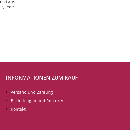
nd etwas
ar, jeder
ch und
, der
d sie
n kleine
amkeiten
e und
und
, werde
mt, und
 geht auf
INFORMATIONEN ZUM KAUF
Versand und Zahlung
Bestellungen und Retouren
Kontakt