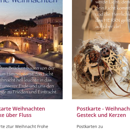
karte Weihnachten
Postkarte - Weihnach
ke über Fluss
Gesteck und Kerzen
rte ztur Weihnacht Frohe
Postkarten zu