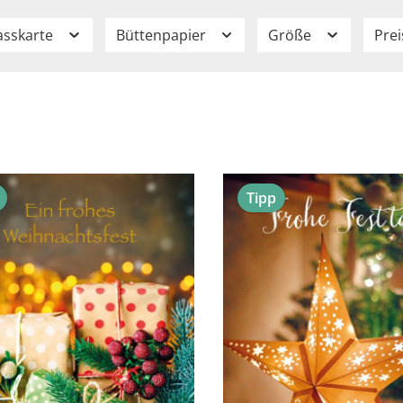
asskarte
Büttenpapier
Größe
Pre
Tipp