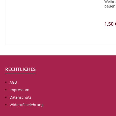
Weihna
bauen
damit 
leucht
und un
1,50 
und Ei
RECHTLICHES
AGB
Impressum
Datenschutz
Widerufsbelehrung