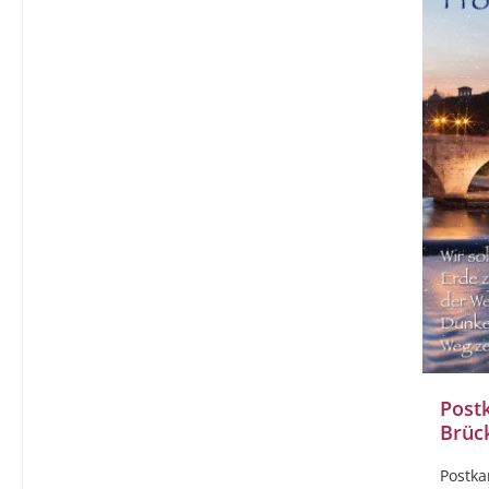
Post
Brüc
Postka