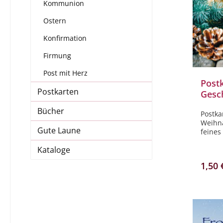
Kommunion
Ostern
Konfirmation
Firmung
Post mit Herz
Postk
Postkarten
Gesc
Bücher
Postka
Weihna
Gute Laune
feines
der ei
Kataloge
auch a
Pinnwa
1,50 
eine g
wicht
kleine
Aufmer
Viel F
stöber
Weihna