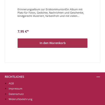
Erinnerungsalbum zur ErstkommunionEin Album mit
Platz für Fotos, Gedichte, Nachrichten und Geschenke,
kindgerecht illustriert, farbenfroh und mit vielen
wichtigen Punkten zur Kommunion. Ein wunderbares
Geschenk für diesen aufregenden Tag. Der erste Schritt
vom Kind sein Richtung erwachsen werden.
7,95 €*
In den Warenkorb
RECHTLICHES
AGB
Impressum
Datenschutz
Widerufsbelehrung