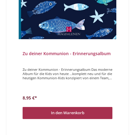
Zu deiner Kommunion - Erinnerungsalbum
Zu deiner Kommunion - Erinnerungsalbum Das moderne
Album für die Kids von heute ...komplett neu und für die
heutigen Kommunion-Kids konzipiert von einem Team,
das die Zielgruppe hervorragend kennt. Der Tag der
Erstkommunion ist ein ganz besonderer Tag. In diesem
Album ist Platz für die schönsten Erinnerungen, für
Grüße der Gäste oder der anderen Kommunionkinder.
8,95 €*
Texte, Gebete und Segenswünsche runden das Album ab
zu einem bunten und schönen Erinnerungsstück an
diesen großen Tag.
In den Warenkorb