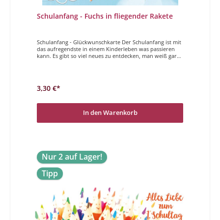
Schulanfang - Fuchs in fliegender Rakete
Schulanfang - Glückwunschkarte Der Schulanfang ist mit
das aufregendste in einem Kinderleben was passieren
kann. Es gibt so viel neues zu entdecken, man weiß gar
nicht wo man anfangen soll. Mit diesen Karten wollen
wir dem Kind zum geglückten Schulanfang
gratulieren.Zum SchulstartAuf die Plätze fertig ... los!
3,30 €*
In den Warenkorb
Nur 2 auf Lager!
Tipp