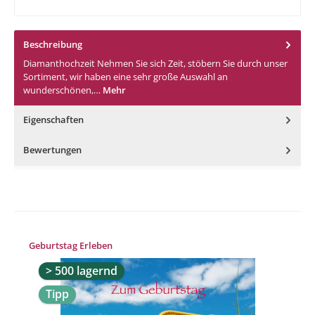
Beschreibung
Diamanthochzeit Nehmen Sie sich Zeit, stöbern Sie durch unser
Sortiment, wir haben eine sehr große Auswahl an
wunderschönen,…
Mehr
Eigenschaften
Bewertungen
Produktgalerie überspringen
Geburtstag Erleben
> 500 lagernd
Tipp