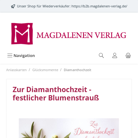
alt springen
Unser Shop für Wiederverkäufer:
https://b2b.magdalenen-verlag.de/
Navigation
/
/
Anlasskarten
Glücksmomente
Diamanthochzeit
Zur Diamanthochzeit -
festlicher Blumenstrauß
Bildergalerie überspringen