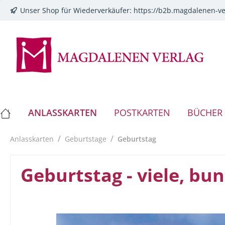
Unser Shop für Wiederverkäufer:
https://b2b.magdalenen-ve
springen
Zur Hauptnavigation springen
ANLASSKARTEN
POSTKARTEN
BÜCHER
/
/
Anlasskarten
Geburtstage
Geburtstag
Geburtstag - viele, b
Bildergalerie überspringen