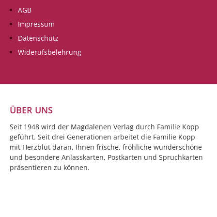
Geburtstage haben wir die
Geburtstage haben 
AGB
richtige Karte für Sie. Lassen
richtige Karte für S
Sie sich von der Vielfalt, der
Sie sich von der Viel
Impressum
hohen Qualität und der
hohen Qualität und
Datenschutz
Originalität überzeugen und
Originalität überz
freuen Sie sich schon darauf
freuen Sie sich sch
Widerufsbelehrung
eine wunderbare
eine wunderbare
Geburtstagsdoppelkarte in
Geburtstagsdoppelk
Händen zu halten und/oder
Händen zu halten 
schreiben zu dürfen.Zum
schreiben zu
Geburtstag alles Gute - Ein
dürfen.Herzlichen
Freund ist ein Mensch, der
Glückwunsch zum
ÜBER UNS
die Melodie deines Herzens
Geburtstag
kennt und sie dir vorspielt,
Seit 1948 wird der Magdalenen Verlag durch Familie Kopp
wenn du sie vergessen hast.
Albert Einstein
geführt. Seit drei Generationen arbeitet die Familie Kopp
mit Herzblut daran, Ihnen frische, fröhliche wunderschöne
und besondere Anlasskarten, Postkarten und Spruchkarten
präsentieren zu können.