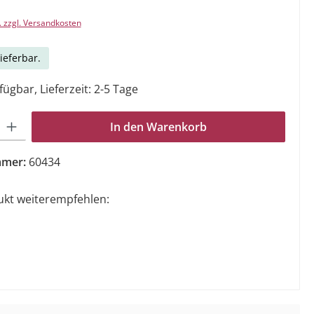
. zzgl. Versandkosten
ieferbar.
ügbar, Lieferzeit: 2-5 Tage
Gib den gewünschten Wert ein oder benutze die Schaltflächen um die Anzahl zu e
In den Warenkorb
mmer:
60434
ukt weiterempfehlen: