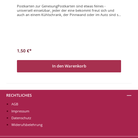
Postkarten zur GenesungPostkarten sind etwas feines -
universell einsetzbar, jeder der eine bekommt freut sich und
auch an einem Kühlschrank, der Pinnwand oder im Auto sind sie
eine gute Möglichkeit, den wichtigen Menschen im Leben kleine
Nachrichten und Aufmerksamkeiten zu hinterlassen. Viel Freude
und gute Laune beim stöbern und auswählen. Gute Besserung
1,50 €*
In den Warenkorb
RECHTLICHES
AGB
Impressum
Datenschutz
Widerufsbelehrung