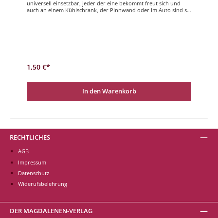
universell einsetzbar, jeder der eine bekommt freut sich und
auch an einem Kühlschrank, der Pinnwand oder im Auto sind sie
eine gute Möglichkeit, den wichtigen Menschen im Leben kleine
Nachrichten und Aufmerksamkeiten zu hinterlassen. Viel Freude
und gute Laune beim stöbern und auswählen. Gute Besserung
1,50 €*
In den Warenkorb
RECHTLICHES
AGB
Impressum
Datenschutz
Widerufsbelehrung
DER MAGDALENEN-VERLAG