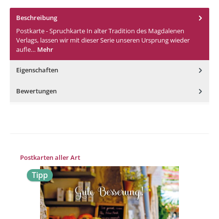
Beschreibung
Postkarte - Spruchkarte In alter Tradition des Magdalenen
Verlags, lassen wir mit dieser Serie unseren Ursprung wieder
aufle…
Mehr
Eigenschaften
Bewertungen
Produktgalerie überspringen
Postkarten aller Art
Tipp