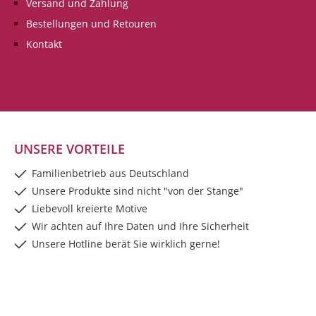
Versand und Zahlung
glückliche Stunden
schenken, die dich das
Bestellungen und Retouren
ganze Jahr
Kontakt
beglücken.Irischer
Segenswunsch
UNSERE VORTEILE
Familienbetrieb aus Deutschland
Unsere Produkte sind nicht "von der Stange"
Liebevoll kreierte Motive
Wir achten auf Ihre Daten und Ihre Sicherheit
Unsere Hotline berät Sie wirklich gerne!