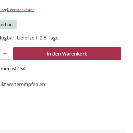
. zzgl. Versandkosten
ferbar.
ügbar, Lieferzeit: 2-5 Tage
Gib den gewünschten Wert ein oder benutze die Schaltflächen um die Anzahl zu e
In den Warenkorb
mmer:
60154
ukt weiterempfehlen: