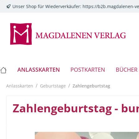
Unser Shop für Wiederverkäufer:
https://b2b.magdalenen-ve
springen
Zur Hauptnavigation springen
ANLASSKARTEN
POSTKARTEN
BÜCHER
/
/
Anlasskarten
Geburtstage
Zahlengeburtstag
Zahlengeburtstag - bu
Bildergalerie überspringen