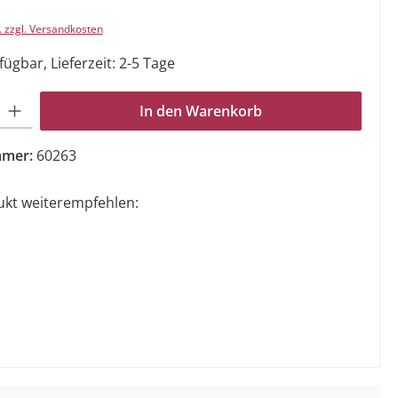
. zzgl. Versandkosten
ügbar, Lieferzeit: 2-5 Tage
Gib den gewünschten Wert ein oder benutze die Schaltflächen um die Anzahl zu e
In den Warenkorb
mmer:
60263
ukt weiterempfehlen: