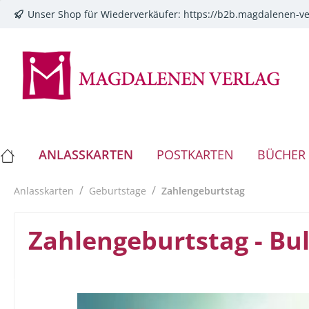
Unser Shop für Wiederverkäufer:
https://b2b.magdalenen-ve
springen
Zur Hauptnavigation springen
ANLASSKARTEN
POSTKARTEN
BÜCHER
/
/
Anlasskarten
Geburtstage
Zahlengeburtstag
Zahlengeburtstag - Bul
Bildergalerie überspringen