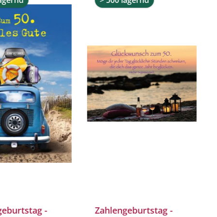
lagernd
> 500 lagernd
eburtstag -
Zahlengeburtstag -