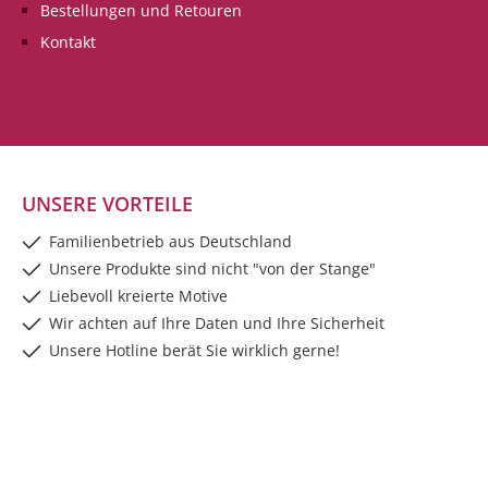
schenken, die dich das
Bestellungen und Retouren
ganze Jahr
Kontakt
beglücken.Irischer
Segenswunsch
UNSERE VORTEILE
Familienbetrieb aus Deutschland
Unsere Produkte sind nicht "von der Stange"
Liebevoll kreierte Motive
Wir achten auf Ihre Daten und Ihre Sicherheit
Unsere Hotline berät Sie wirklich gerne!