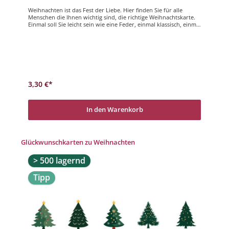
Weihnachten ist das Fest der Liebe. Hier finden Sie für alle
Menschen die Ihnen wichtig sind, die richtige Weihnachtskarte.
Einmal soll Sie leicht sein wie eine Feder, einmal klassisch, einmal
modern, einmal lustig; alle diese verschiedenen Inhalte können
Sie in unseren Weihnachtskarten finden und noch vieles mehr.
Viel Freude bei der Auswahl! Frohe Weinachten
3,30 €*
In den Warenkorb
Produktgalerie überspringen
Glückwunschkarten zu Weihnachten
> 500 lagernd
Tipp