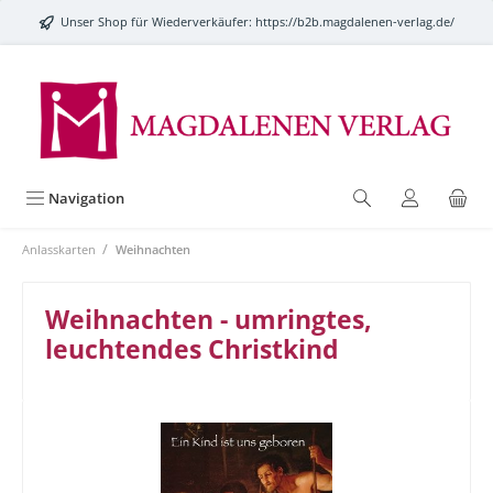
alt springen
Unser Shop für Wiederverkäufer:
https://b2b.magdalenen-verlag.de/
Navigation
/
Anlasskarten
Weihnachten
Weihnachten - umringtes,
leuchtendes Christkind
Bildergalerie überspringen