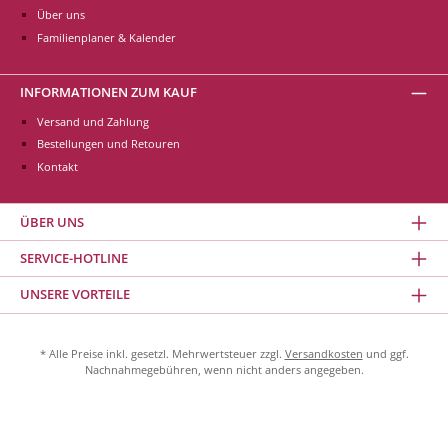
Über uns
Familienplaner & Kalender
INFORMATIONEN ZUM KAUF
Versand und Zahlung
Bestellungen und Retouren
Kontakt
ÜBER UNS
SERVICE-HOTLINE
UNSERE VORTEILE
* Alle Preise inkl. gesetzl. Mehrwertsteuer zzgl.
Versandkosten
und ggf.
Nachnahmegebühren, wenn nicht anders angegeben.