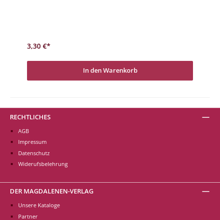
alle wunderschön weihnachtlich. Ein besinnliches
Weihnachtsfest und ein gutes neues Jahr.
3,30 €*
In den Warenkorb
RECHTLICHES
AGB
Impressum
Datenschutz
Widerufsbelehrung
DER MAGDALENEN-VERLAG
Unsere Kataloge
Partner