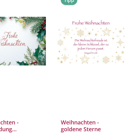
Tipp
chten -
Weihnachten -
dung
goldene Sterne
zweige mit