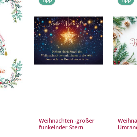
Tipp
Tipp
Weihnachten -großer
Weihna
funkelnder Stern
Umran
um und
Tannen