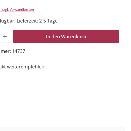
. zzgl. Versandkosten
ügbar, Lieferzeit: 2-5 Tage
Gib den gewünschten Wert ein oder benutze die Schaltflächen um die Anzahl zu e
In den Warenkorb
mmer:
14737
ukt weiterempfehlen: