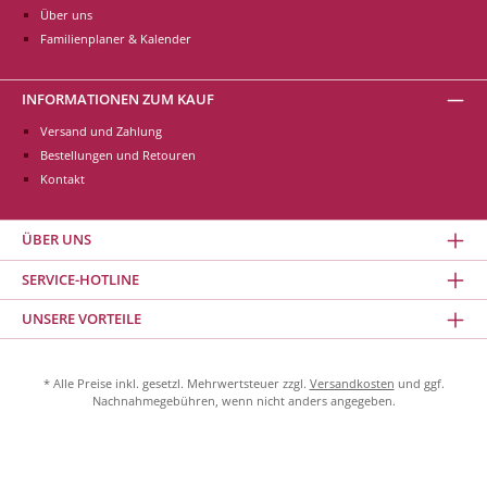
Über uns
Familienplaner & Kalender
INFORMATIONEN ZUM KAUF
Versand und Zahlung
Bestellungen und Retouren
Kontakt
ÜBER UNS
SERVICE-HOTLINE
UNSERE VORTEILE
* Alle Preise inkl. gesetzl. Mehrwertsteuer zzgl.
Versandkosten
und ggf.
Nachnahmegebühren, wenn nicht anders angegeben.