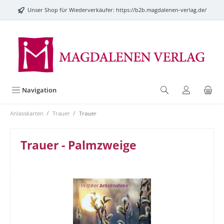
alt springen
Unser Shop für Wiederverkäufer:
https://b2b.magdalenen-verlag.de/
Navigation
/
/
Anlasskarten
Trauer
Trauer
Trauer - Palmzweige
Bildergalerie überspringen