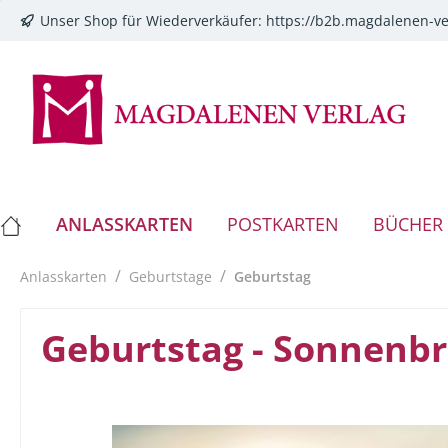
Unser Shop für Wiederverkäufer:
https://b2b.magdalenen-ve
springen
Zur Hauptnavigation springen
ANLASSKARTEN
POSTKARTEN
BÜCHER
/
/
Anlasskarten
Geburtstage
Geburtstag
Geburtstag - Sonnenbri
Bildergalerie überspringen