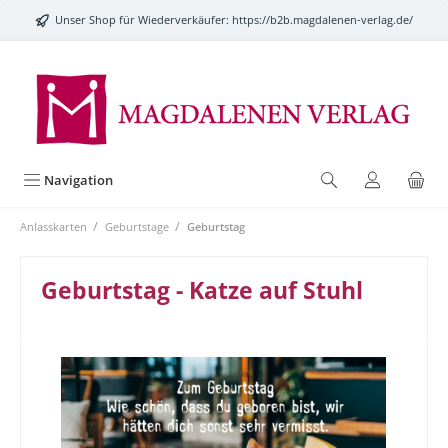
alt springen
Unser Shop für Wiederverkäufer:
https://b2b.magdalenen-verlag.de/
Navigation
/
/
Anlasskarten
Geburtstage
Geburtstag
Geburtstag - Katze auf Stuhl
Bildergalerie überspringen