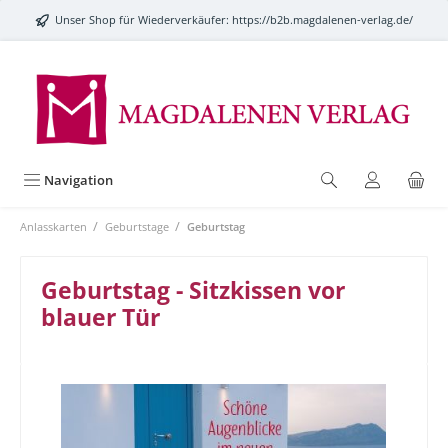
alt springen
Unser Shop für Wiederverkäufer:
https://b2b.magdalenen-verlag.de/
Navigation
/
/
Anlasskarten
Geburtstage
Geburtstag
Geburtstag - Sitzkissen vor
blauer Tür
Bildergalerie überspringen