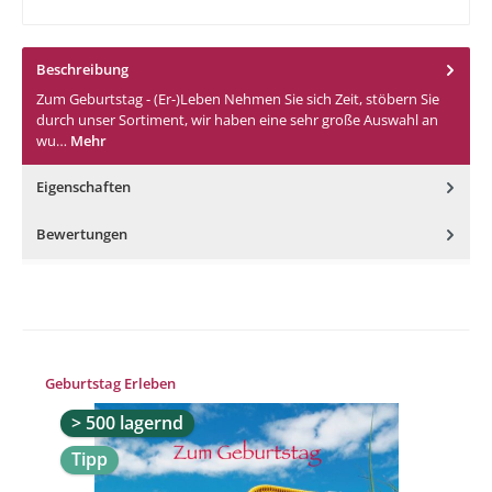
Beschreibung
Zum Geburtstag - (Er-)Leben Nehmen Sie sich Zeit, stöbern Sie
durch unser Sortiment, wir haben eine sehr große Auswahl an
wu…
Mehr
Eigenschaften
Bewertungen
Produktgalerie überspringen
Geburtstag Erleben
> 500 lagernd
Tipp