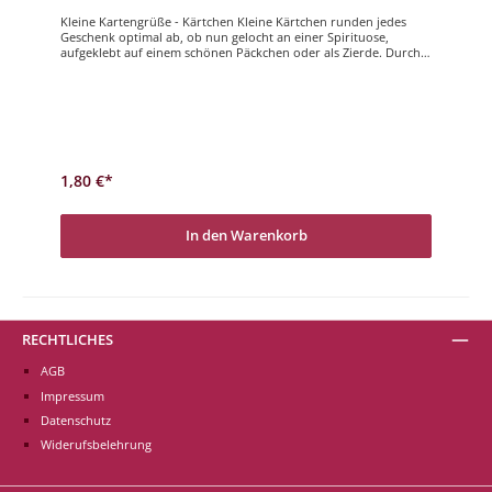
Kleine Kartengrüße - Kärtchen Kleine Kärtchen runden jedes
Geschenk optimal ab, ob nun gelocht an einer Spirituose,
aufgeklebt auf einem schönen Päckchen oder als Zierde. Durch
ihr handliches Format sind sie vielseitig einsetzbar und
verbreiten dabei Freude.Glückwunsch
1,80 €*
In den Warenkorb
RECHTLICHES
AGB
Impressum
Datenschutz
Widerufsbelehrung