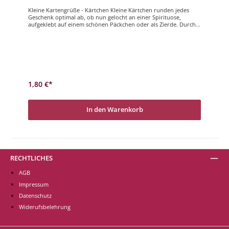
Kleine Kartengrüße - Kärtchen Kleine Kärtchen runden jedes
Geschenk optimal ab, ob nun gelocht an einer Spirituose,
aufgeklebt auf einem schönen Päckchen oder als Zierde. Durch
ihr handliches Format sind sie vielseitig einsetzbar und
verbreiten dabei Freude.Glückwunsch
1,80 €*
In den Warenkorb
RECHTLICHES
AGB
Impressum
Datenschutz
Widerufsbelehrung