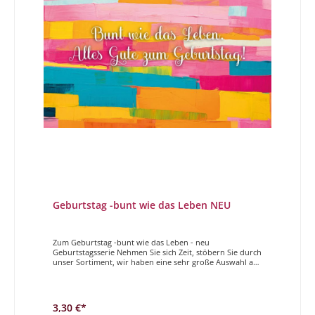
Geburtstag -bunt wie das Leben NEU
Zum Geburtstag -bunt wie das Leben - neu
Geburtstagsserie Nehmen Sie sich Zeit, stöbern Sie durch
unser Sortiment, wir haben eine sehr große Auswahl an
wunderschönen, unterschiedlichen, hochwertigen
Geburtstagskarten. Sei es etwas spezielles für die beste
Freundin oder eine schöne Karte für einen Mann, sei es
eine coole Karte für Jugendliche oder eine süße zum
3,30 €*
Kindergeburtstag, für alle diese höchst unterschiedlichen