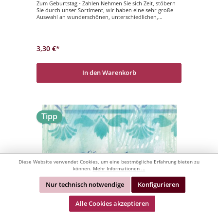
Zum Geburtstag - Zahlen Nehmen Sie sich Zeit, stöbern
Sie durch unser Sortiment, wir haben eine sehr große
Auswahl an wunderschönen, unterschiedlichen,
hochwertigen Geburtstagskarten. Sei es etwas spezielles
für die beste Freundin oder eine schöne Karte für einen
Mann, sei es eine coole Karte für Jugendliche oder eine
süße zum Kindergeburtstag, für alle diese höchst
3,30 €*
unterschiedlichen Geburtstage haben wir die richtige
Karte für Sie. Lassen Sie sich von der Vielfalt, der hohen
Qualität und der Originalität überzeugen und freuen Sie
sich schon darauf eine wunderbare
In den Warenkorb
Geburtstagsdoppelkarte in Händen zu halten und/oder
schreiben zu dürfen.Zum 80. alles Gute
Tipp
Diese Website verwendet Cookies, um eine bestmögliche Erfahrung bieten zu
können.
Mehr Informationen ...
Nur technisch notwendige
Konfigurieren
Alle Cookies akzeptieren