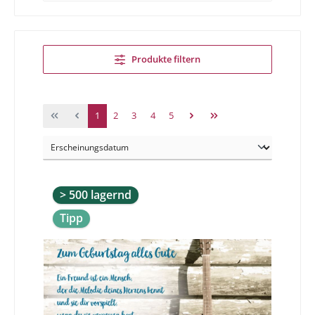
Produkte filtern
1
2
3
4
5
> 500 lagernd
Tipp