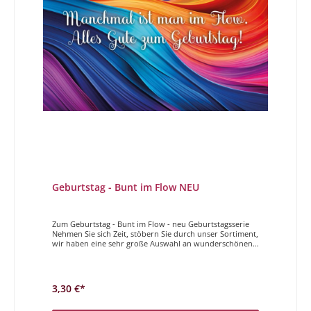
Geburtstag - Bunt im Flow NEU
Zum Geburtstag - Bunt im Flow - neu Geburtstagsserie
Nehmen Sie sich Zeit, stöbern Sie durch unser Sortiment,
wir haben eine sehr große Auswahl an wunderschönen,
unterschiedlichen, hochwertigen Geburtstagskarten. Sei
es etwas spezielles für die beste Freundin oder eine
schöne Karte für einen Mann, sei es eine coole Karte für
Jugendliche oder eine süße zum Kindergeburtstag, für
3,30 €*
alle diese höchst unterschiedlichen Geburtstage haben
wir die richtige Karte für Sie. Lassen Sie sich von der