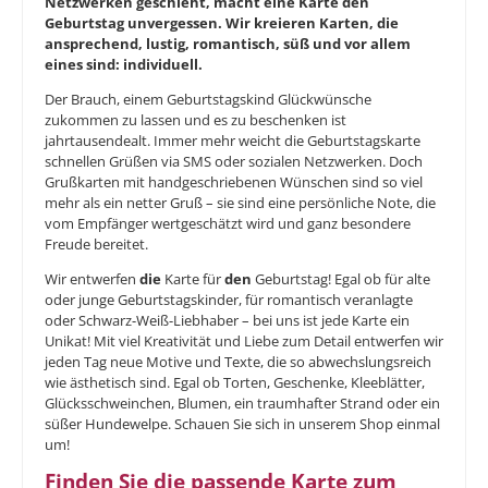
Netzwerken geschieht, macht eine Karte den
Geburtstag unvergessen. Wir kreieren Karten, die
ansprechend, lustig, romantisch, süß und vor allem
eines sind: individuell.
Der Brauch, einem Geburtstagskind Glückwünsche
zukommen zu lassen und es zu beschenken ist
jahrtausendealt. Immer mehr weicht die Geburtstagskarte
schnellen Grüßen via SMS oder sozialen Netzwerken. Doch
Grußkarten mit handgeschriebenen Wünschen sind so viel
mehr als ein netter Gruß – sie sind eine persönliche Note, die
vom Empfänger wertgeschätzt wird und ganz besondere
Freude bereitet.
Wir entwerfen
die
Karte für
den
Geburtstag! Egal ob für alte
oder junge Geburtstagskinder, für romantisch veranlagte
oder Schwarz-Weiß-Liebhaber – bei uns ist jede Karte ein
Unikat! Mit viel Kreativität und Liebe zum Detail entwerfen wir
jeden Tag neue Motive und Texte, die so abwechslungsreich
wie ästhetisch sind. Egal ob Torten, Geschenke, Kleeblätter,
Glücksschweinchen, Blumen, ein traumhafter Strand oder ein
süßer Hundewelpe. Schauen Sie sich in unserem Shop einmal
um!
Finden Sie die passende Karte zum