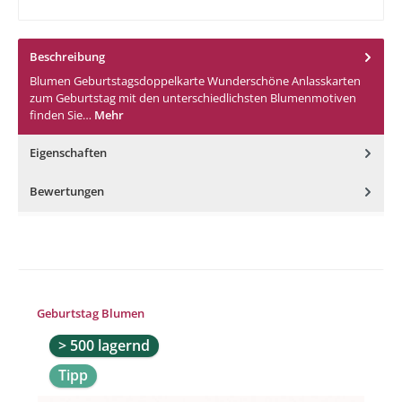
Beschreibung
Blumen Geburtstagsdoppelkarte Wunderschöne Anlasskarten
zum Geburtstag mit den unterschiedlichsten Blumenmotiven
finden Sie…
Mehr
Eigenschaften
Bewertungen
Produktgalerie überspringen
Geburtstag Blumen
> 500 lagernd
Tipp