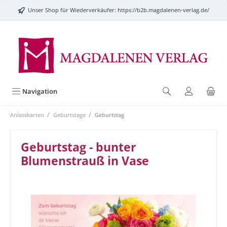
alt springen
Unser Shop für Wiederverkäufer:
https://b2b.magdalenen-verlag.de/
Navigation
/
/
Anlasskarten
Geburtstage
Geburtstag
Geburtstag - bunter
Blumenstrauß in Vase
Bildergalerie überspringen