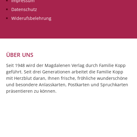
Impressum
hohen Qualität und der
hohen Qualität und
Datenschutz
Originalität überzeugen und
Originalität überz
freuen Sie sich schon darauf
freuen Sie sich sch
Widerufsbelehrung
eine wunderbare
eine wunderbare
Geburtstagsdoppelkarte in
Geburtstagsdoppelk
Händen zu halten und/oder
Händen zu halten 
schreiben zu dürfen. Zum
schreiben zu dürfe
Geburtstag alles Liebe -
Geburtstag alles G
Glückliche Momente
ÜBER UNS
vergehen nie, wenn man sie
im Herzen behält.
Seit 1948 wird der Magdalenen Verlag durch Familie Kopp
geführt. Seit drei Generationen arbeitet die Familie Kopp
mit Herzblut daran, Ihnen frische, fröhliche wunderschöne
und besondere Anlasskarten, Postkarten und Spruchkarten
präsentieren zu können.