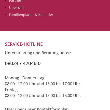
Partner
 der
hohen Qualität und der
hohen Qu
Über uns
eugen und
Originalität überzeugen und
Original
on darauf
freuen Sie sich schon darauf
freuen Si
Familienplaner & Kalender
eine wunderbare
eine wun
arte in
Geburtstagsdoppelkarte in
Geburtst
und/oder
Händen zu halten und/oder
Händen z
n. Zum
schreiben zu dürfen. Kein
schreibe
ute
Jahr gleicht dem anderen.
Geburtsta
Jedes ist einmalig. Ich
besonde
SERVICE-HOTLINE
wünsche dir, dass dich ein
Alles Lie
tolles neues Lebensjahr
Unterstützung und Beratung unter:
erwartet. Herzlichen
Glückwunsch zum
Geburtstag
08024 / 47046-0
Montag - Donnerstag
08:00 - 12:00 Uhr und 13:00 bis 17:00 Uhr
Freitag
08:00 - 12:00 Uhr und 13:00 bis 15:00 Uhr.
Oder über unser
Kontaktformular
.