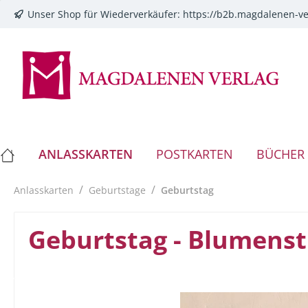
Unser Shop für Wiederverkäufer:
https://b2b.magdalenen-ve
springen
Zur Hauptnavigation springen
ANLASSKARTEN
POSTKARTEN
BÜCHER
/
/
Anlasskarten
Geburtstage
Geburtstag
Geburtstag - Blumenst
Bildergalerie überspringen