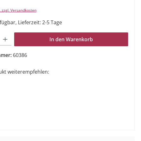
. zzgl. Versandkosten
ügbar, Lieferzeit: 2-5 Tage
Gib den gewünschten Wert ein oder benutze die Schaltflächen um die Anzahl zu e
In den Warenkorb
mmer:
60386
ukt weiterempfehlen: