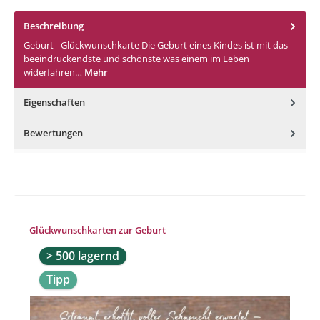
Beschreibung
Geburt - Glückwunschkarte Die Geburt eines Kindes ist mit das
beeindruckendste und schönste was einem im Leben
widerfahren…
Mehr
Eigenschaften
Bewertungen
Produktgalerie überspringen
Glückwunschkarten zur Geburt
> 500 lagernd
Tipp