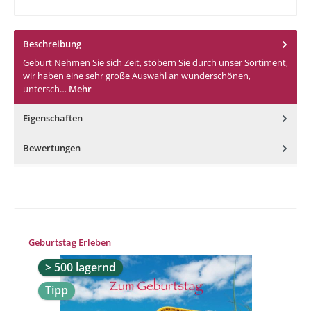
Beschreibung
Geburt Nehmen Sie sich Zeit, stöbern Sie durch unser Sortiment,
wir haben eine sehr große Auswahl an wunderschönen,
untersch…
Mehr
Eigenschaften
Bewertungen
Produktgalerie überspringen
Geburtstag Erleben
> 500 lagernd
Tipp