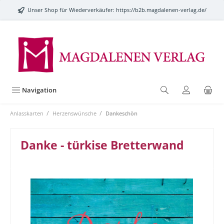
alt springen
Unser Shop für Wiederverkäufer:
https://b2b.magdalenen-verlag.de/
Navigation
/
/
Anlasskarten
Herzenswünsche
Dankeschön
Danke - türkise Bretterwand
Bildergalerie überspringen