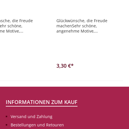
 Grund
gemalte, bunte
Blumen
sche, die Freude
Glückwünsche, die Freude
hr schöne,
machenSehr schöne,
e Motive,
angenehme Motive,
 mit, teilweise ohne
teilweise mit, teilweise ohne
s Hauptaugenmerk
Text. Das Hauptaugenmerk
 der Stimmung.
liegt auf der Stimmung.
3,30 €*
en Warenkorb
In den Warenkorb
INFORMATIONEN ZUM KAUF
Versand und Zahlung
Bestellungen und Retouren