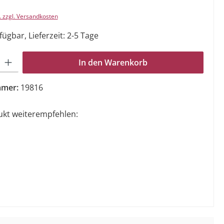
. zzgl. Versandkosten
ügbar, Lieferzeit: 2-5 Tage
Gib den gewünschten Wert ein oder benutze die Schaltflächen um die Anzahl zu e
In den Warenkorb
mmer:
19816
ukt weiterempfehlen: