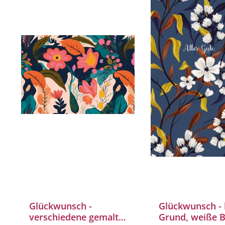
Glückwunsch -
Glückwunsch - 
verschiedene gemalte
Grund, weiße 