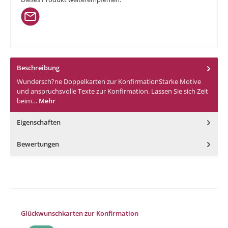
Beschreibung
Wundersch?ne Doppelkarten zur KonfirmationStarke Motive
und anspruchsvolle Texte zur Konfirmation. Lassen Sie sich Zeit
beim…
Mehr
Eigenschaften
Bewertungen
Produktgalerie überspringen
Glückwunschkarten zur Konfirmation