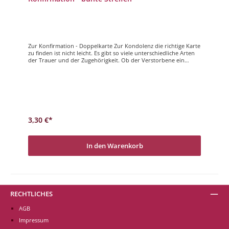
Zur Konfirmation - Doppelkarte Zur Kondolenz die richtige Karte
zu finden ist nicht leicht. Es gibt so viele unterschiedliche Arten
der Trauer und der Zugehörigkeit. Ob der Verstorbene ein
naher Angehöriger, ein sehr guter Freund, der Vater oder die
Mama, ein Kind, ein Verwandter usw. ist, ist entscheidend bei
der Wahl der richtigen Karte. Wir vom Magdalenen Verlag sind
sehr darum bemüht Ihnen für die alle diese traurigen Anlässe
die richtige Karte zu Verfügung stellen zu können. Wir versuchen
sowohl für Sie als Sender als auch für den Empfänger
Unterstützung in dieser schwierigen Zeit zu bieten. Lassen Sie
sich Zeit und entscheiden Sie mit bedacht.Zur Konfirmation
3,30 €*
herzliche Segenswünsche
In den Warenkorb
RECHTLICHES
AGB
Impressum