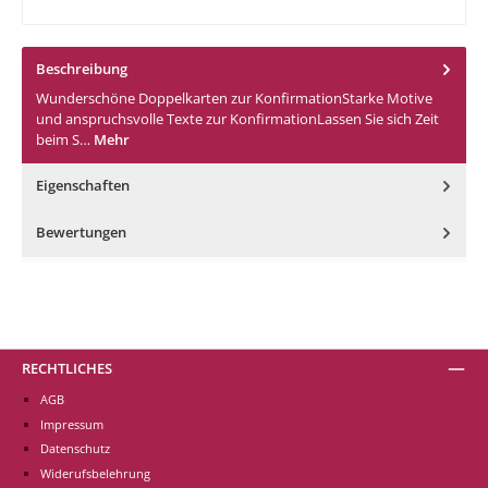
Beschreibung
Wunderschöne Doppelkarten zur KonfirmationStarke Motive
und anspruchsvolle Texte zur KonfirmationLassen Sie sich Zeit
beim S…
Mehr
Eigenschaften
Bewertungen
RECHTLICHES
AGB
Impressum
Datenschutz
Widerufsbelehrung