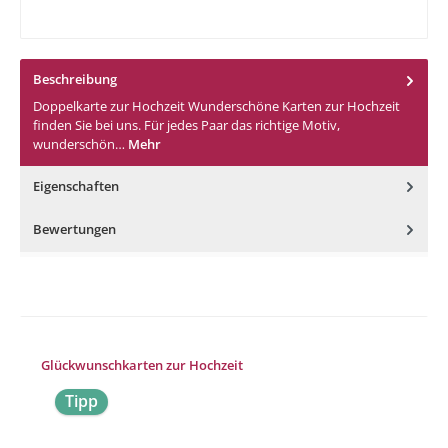
Beschreibung
Doppelkarte zur Hochzeit Wunderschöne Karten zur Hochzeit
finden Sie bei uns. Für jedes Paar das richtige Motiv,
wunderschön…
Mehr
Eigenschaften
Bewertungen
Produktgalerie überspringen
Glückwunschkarten zur Hochzeit
Tipp