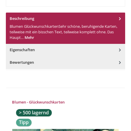
Beschreibung
Blumen GlückwunschkartenSehr schöne, beruhigende Karten,
teilweise mit ein bisschen Text, teilweise komplett ohne. Das
Haupt…
Mehr
Eigenschaften
Bewertungen
Produktgalerie überspringen
Blumen - Glückwunschkarten
> 500 lagernd
Tipp