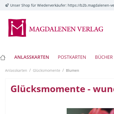
Unser Shop für Wiederverkäufer:
https://b2b.magdalenen-ve
springen
Zur Hauptnavigation springen
ANLASSKARTEN
POSTKARTEN
BÜCHER
/
/
Anlasskarten
Glücksmomente
Blumen
Glücksmomente - wun
Bildergalerie überspringen