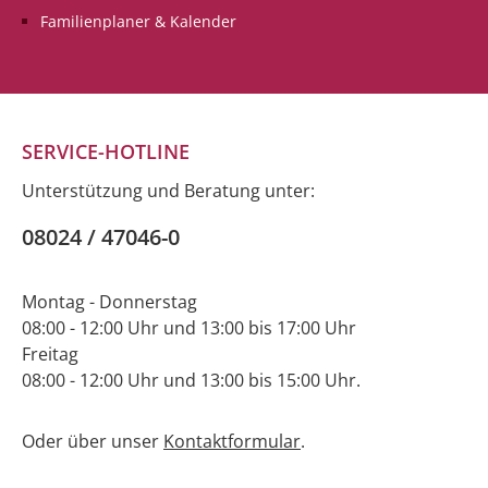
eine wunderbare
eine wun
Familienplaner & Kalender
arte in
Geburtstagsdoppelkarte in
Geburtst
und/oder
Händen zu halten und/oder
Händen z
n.ohne
schreiben zu dürfen.Alles
schreibe
Gute
Text
SERVICE-HOTLINE
Unterstützung und Beratung unter:
08024 / 47046-0
Montag - Donnerstag
08:00 - 12:00 Uhr und 13:00 bis 17:00 Uhr
Freitag
08:00 - 12:00 Uhr und 13:00 bis 15:00 Uhr.
Oder über unser
Kontaktformular
.