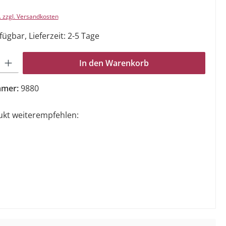
. zzgl. Versandkosten
ügbar, Lieferzeit: 2-5 Tage
Gib den gewünschten Wert ein oder benutze die Schaltflächen um die Anzahl zu e
In den Warenkorb
mmer:
9880
ukt weiterempfehlen: