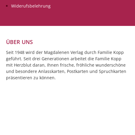
eine wunderbare
eine wunderbare
Widerufsbelehrung
Geburtstagsdoppelkarte in
Geburtstagsdoppelk
Händen zu halten und/oder
Händen zu halten 
schreiben zu dürfen.ohne
schreiben zu dürfe
Text
Text
ÜBER UNS
Seit 1948 wird der Magdalenen Verlag durch Familie Kopp
geführt. Seit drei Generationen arbeitet die Familie Kopp
mit Herzblut daran, Ihnen frische, fröhliche wunderschöne
und besondere Anlasskarten, Postkarten und Spruchkarten
präsentieren zu können.