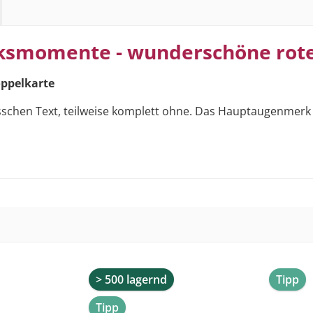
cksmomente - wunderschöne rot
ppelkarte
isschen Text, teilweise komplett ohne. Das Hauptaugenmerk 
> 500 lagernd
Tipp
Tipp