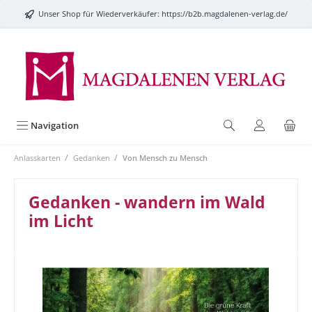
alt springen
Unser Shop für Wiederverkäufer:
https://b2b.magdalenen-verlag.de/
Navigation
/
/
Anlasskarten
Gedanken
Von Mensch zu Mensch
Gedanken - wandern im Wald
im Licht
Bildergalerie überspringen