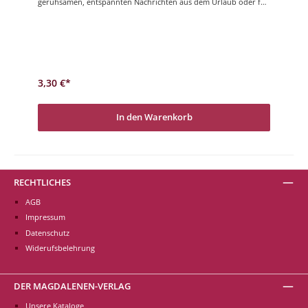
geruhsamen, entspannten Nachrichten aus dem Urlaub oder für
Zwischendurch. Perfekt in der Vorweihnachtszeit.
3,30 €*
In den Warenkorb
RECHTLICHES
AGB
Impressum
Datenschutz
Widerufsbelehrung
DER MAGDALENEN-VERLAG
Unsere Kataloge