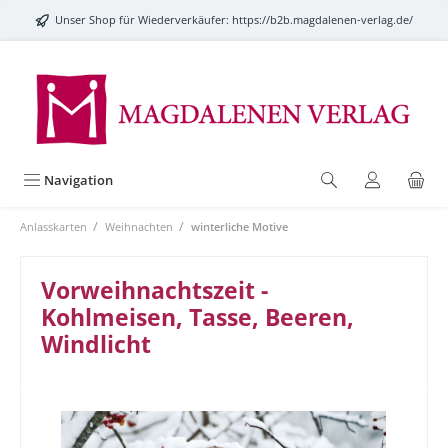
alt springen
Unser Shop für Wiederverkäufer:
https://b2b.magdalenen-verlag.de/
Navigation
/
/
Anlasskarten
Weihnachten
winterliche Motive
Vorweihnachtszeit -
Kohlmeisen, Tasse, Beeren,
Windlicht
Bildergalerie überspringen