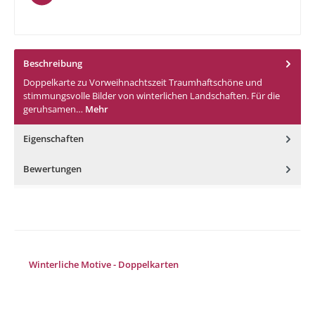
Beschreibung
Doppelkarte zu Vorweihnachtszeit Traumhaftschöne und
stimmungsvolle Bilder von winterlichen Landschaften. Für die
geruhsamen…
Mehr
Eigenschaften
Bewertungen
Produktgalerie überspringen
Winterliche Motive - Doppelkarten