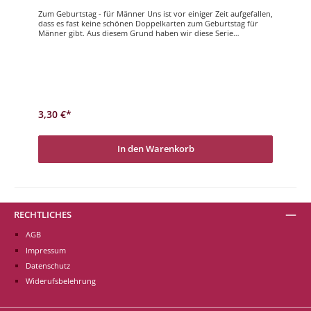
Zum Geburtstag - für Männer Uns ist vor einiger Zeit aufgefallen,
dass es fast keine schönen Doppelkarten zum Geburtstag für
Männer gibt. Aus diesem Grund haben wir diese Serie
erschaffen. Sie kann für Männer aber auch für Frauen genutzt
werden. Die Bildsprache richtet sich an aktive, abenteuerlustige
Menschen. Selbstverständlich haben wir auch für diese Karten
höchsten Wert auf die Qualität des Bildes und des Materials
gelegt. Wir wünschen Ihnen viel Freude bei der Durchsicht,
lassen Sie die einzelnen Karten auf Sie wirken, suchen Sie sich
die für Sie richtigen heraus und haben Sie Freude am Schreiben
und Verschenken.Auf ins nächste Lebensjahr mit vielen neuen
3,30 €*
Herausforderungen und spannenden Abenteuern.
In den Warenkorb
RECHTLICHES
AGB
Impressum
Datenschutz
Widerufsbelehrung