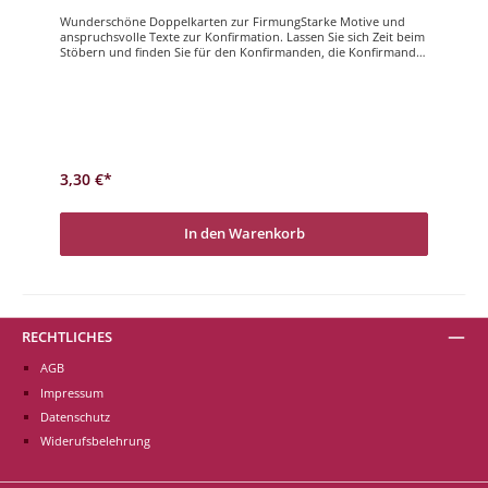
Wunderschöne Doppelkarten zur FirmungStarke Motive und
anspruchsvolle Texte zur Konfirmation. Lassen Sie sich Zeit beim
Stöbern und finden Sie für den Konfirmanden, die Konfirmandin
die richtige Karte. Unser Sortiment wird Sie begeistern. Zur
Firmung herzliche Segenswünsche - Komm, Geist der Stärke.
3,30 €*
In den Warenkorb
RECHTLICHES
AGB
Impressum
Datenschutz
Widerufsbelehrung